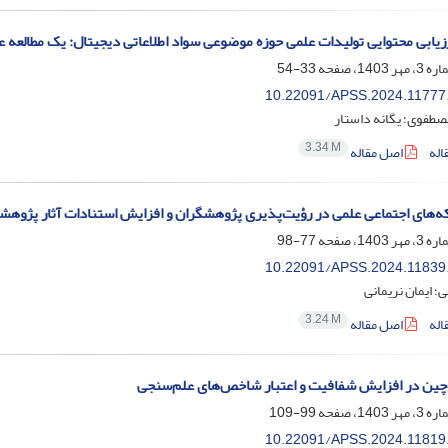
رزیابی محتوایی تولیدات علمی حوزه موضوعی سواد اطلاعاتی دیجیتال: یک مطالعه 
33-54
10.22091/APSS.2024.11777
صطفوی؛ یگانه داستار
3.34 M
اله
اصل مقاله
های اجتماعی علمی در رؤیت‌پذیری پژوهشگران و افزایش استنادات آثار پژوهش
77-98
10.22091/APSS.2024.11839
؛ ایمان نریمانی
3.24 M
اله
اصل مقاله
ک‌چین در افزایش شفافیت و اعتبار شاخص‌های علم‌سنجی
99-109
10.22091/APSS.2024.11819