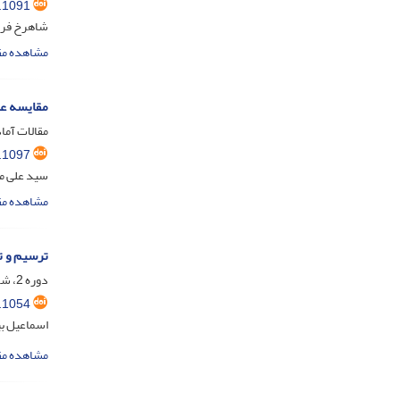
.1091
شاهرخ فر
مشاهده مق
مقایسه عل
مقالات آماد
.1097
سید علی م
مشاهده مق
ترسیم و ت
دوره 2، شماره 4، بهمن 1404، صفحه
.1054
اسماعیل بی
مشاهده مق