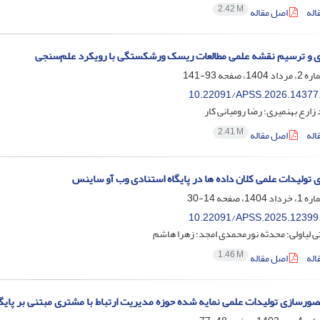
2.42 M
اله
اصل مقاله
 و ترسیم نقشه علمی مطالعات ریسک ورشکستگی با رویکرد علم‌سنجی
93-141
10.22091/APSS.2026.14377
زارع بهنمیری؛ رضا رومیانی کار
2.41 M
اله
اصل مقاله
تولیدات علمی کلان داده ها در پایگاه استنادی وب آو ساینس
14-30
10.22091/APSS.2025.12399
ی لیاولی؛ محدثه نورمحمدی امجد؛ زهرا هاشم
1.46 M
اله
اصل مقاله
صورسازی تولیدات علمی نمایه شده حوزه مدیریت ارتباط با مشتری مبتنی بر پای