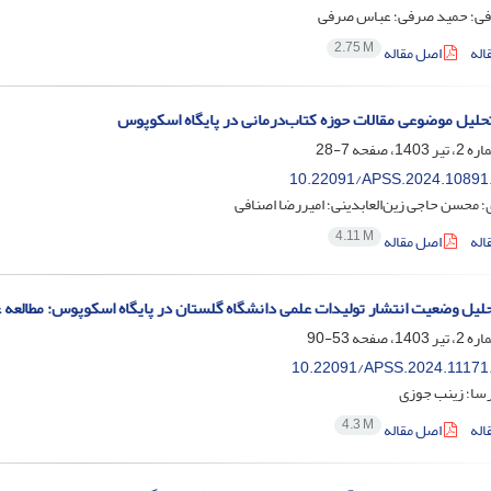
ی؛ حمید صرفی؛ عباس صرفی
2.75 M
اله
اصل مقاله
حلیل موضوعی مقالات حوزه کتاب‌درمانی در پایگاه اسکوپوس
7-28
10.22091/APSS.2024.10891
؛ محسن حاجی زین‌العابدینی؛ امیررضا اصنافی
4.11 M
اله
اصل مقاله
حلیل وضعیت انتشار تولیدات علمی دانشگاه گلستان در پایگاه اسکوپوس: مطالعه
53-90
10.22091/APSS.2024.11171
سا؛ زینب جوزی
4.3 M
اله
اصل مقاله