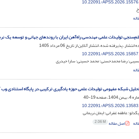
10.22091/APSS.2026.15576
خ
اله
م‌سنجی تولیدات علمی مهندسی راه‌آهن ایران با روندهای جهانی و توسعه یک نر
ه انتشار، پذیرفته شده، انتشار آنلاین از تاریخ
06 مرداد 1405
10.22091/APSS.2026.15857
سیبی؛ رضا محمدحسنی؛ محمد حسینی؛ سارا حیدری
اله
حلیل شبکه مفهومی تولیدات علمی حوزه یادگیری ترکیبی در پایگاه استنادی وب
19-40
10.22091/APSS.2026.13583
گدلو؛ عاطفه غفرانی؛ ایمان نریمانی
2.06 M
اله
اصل مقاله