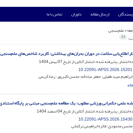
ویسندگان
ارسال مقاله
داوران
تماس با ما
‌ها =
علم‌سنجی
24
ات:
ار اطلاع‌یابی سلامت در دوران بحران‌های بهداشتی: کاربرد شاخص‌های علم‌سنجی و 
ه انتشار، پذیرفته شده، انتشار آنلاین از تاریخ
07 بهمن 1404
10.22091/APSS.2026.15201
ابراهیم عبید طفیلی؛ جعفر عباداله؛ محسن اکبرپور؛ رضا کریمی
اله
 علمی حکمرانی ورزشی مطلوب: یک مطالعه علم‌سنجی مبتنی بر پایگاه استنادی اسکوپو
ه انتشار، پذیرفته شده، انتشار آنلاین از تاریخ
04 اسفند 1404
10.22091/APSS.2026.15430
محسن محمودی؛ فائزه ابراهیمی ترکمانی