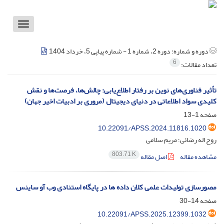
Toggle
vigation
دوره و شماره:
دوره 2، شماره 1 - شماره پیاپی 5، خرداد 1404
6
تعداد مقالات:
تأثیر فناوری‌های نوین بر رفتار اطلاع‌یابی: چالش‌ها، فرصت‌ها و نقش
کلیدی سواد اطلاعاتی در دنیای دیجیتال (مروری بر ادبیات اخیر جهان)
صفحه
1-13
10.22091/APSS.2024.11816.1020
روح اله رضائی؛ مریم سلامی
803.71 K
مشاهده مقاله
اصل مقاله
مصورسازی تولیدات علمی کلان داده ها در پایگاه استنادی وب آو ساینس
صفحه
14-30
10.22091/APSS.2025.12399.1032