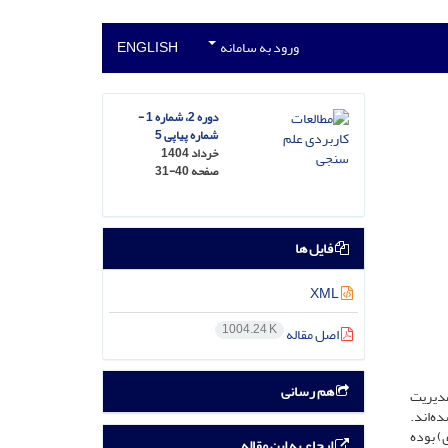
ورود به سامانه
ENGLISH
دوره 2، شماره 1 -
شماره پیاپی 5
خرداد 1404
صفحه
31-40
فایل ها
XML
1004.24 K
اصل مقاله
هم رسانی
مدیریت
ایه شده‌اند.
نادی) بوده
ارجاع به این مقاله