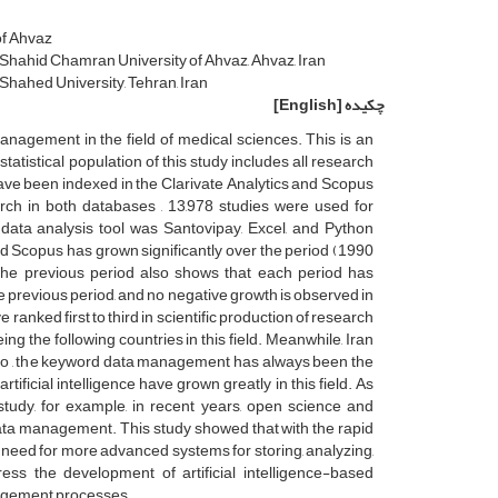
of Ahvaz
Shahid Chamran University of Ahvaz, Ahvaz, Iran
hahed University, Tehran, Iran
چکیده
[English]
anagement in the field of medical sciences. This is an
tistical population of this study includes all research
ave been indexed in the Clarivate Analytics and Scopus
rch in both databases , 13,978 studies were used for
e data analysis tool was Santovipay, Excel, and Python
and Scopus has grown significantly over the period (1990
 the previous period also shows that each period has
he previous period, and no negative growth is observed in
nked first to third in scientific production of research
ng the following countries in this field. Meanwhile, Iran
Also , the keyword data management has always been the
ficial intelligence have grown greatly in this field. As
tudy, for example, in recent years, open science and
data management. This study showed that with the rapid
e need for more advanced systems for storing, analyzing,
ss the development of artificial intelligence-based
anagement processes.