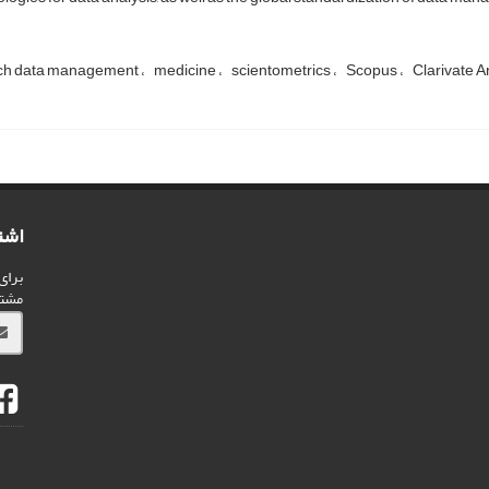
ch data management
medicine
scientometrics
Scopus
Clarivate A
اشت
برای
مشت