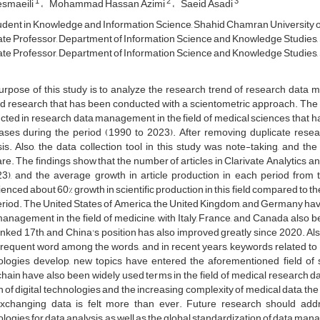
1
2
3
esmaeili
Mohammad Hassan Azimi
Saeid Asadi
dent in Knowledge and Information Science, Shahid Chamran University 
te Professor, Department of Information Science and Knowledge Studies, 
te Professor, Department of Information Science and Knowledge Studies, S
rpose of this study is to analyze the research trend of research data m
d research that has been conducted with a scientometric approach. The sta
ted in research data management in the field of medical sciences that h
ases during the period (1990 to 2023). After removing duplicate resea
is. Also, the data collection tool in this study was note-taking, and th
re. The findings show that the number of articles in Clarivate Analytics 
23), and the average growth in article production in each period from
enced about 60% growth in scientific production in this field compared to t
riod. The United States of America, the United Kingdom, and Germany have ra
anagement in the field of medicine, with Italy, France, and Canada also bei
nked 17th, and China's position has also improved greatly since 2020. 
requent word among the words, and in recent years, keywords related to arti
ologies develop, new topics have entered the aforementioned field of s
hain have also been widely used terms in the field of medical research 
 of digital technologies and the increasing complexity of medical data, th
xchanging data is felt more than ever. Future research should addre
logies for data analysis, as well as the global standardization of data m