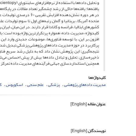
و تحلیل داده‌ها با استفاده از نرم‌افزارهای ساینتوپای (Scientopy)، اکسل و پایتون صورت گرفته است.
یافته‌ها: یافته‌ها حاکی از رشد چشمگیر تعداد مقالات در پایگاه
در هر دوره نشان‌دهنده ا
متحده آمریکا، بریتانیا و آلمان رتبه‌های اول تا سوم تولیدات
کلیدواژه «مدیریت داده» همواره پرتکرارترین واژه بوده است؛ با
افزون بر این، با توسعه فناوری‌ها، موضوعات جدیدی وارد این حو
پرکاربرد در حوزه مدیریت داده‌های پژوهشی پزشکی تبدیل شده‌
نتیجه‌گیری: این پژوهش نشان داد که به دلیل رشد سریع فناو
ذخیره‌سازی، تحلیل و تبادل داده‌ها بیش از پیش احساس می‌شو
همچنین استانداردسازی جهانی فرآیندهای مدیریت داده تمرکز ن
کلیدواژه‌ها
مدیریت داده‌های پژوهشی
پزشکی
علم سنجی
اسکوپوس
ک
عنوان مقاله
[English]
d
نویسندگان
[English]