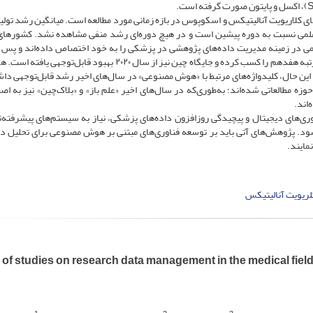
‌های کلاریویت آنالیتیکس و اسکوپوس در بازه زمانی مورد مطالعه است. میانگین رشد تولی
فزایش تقریبی ۶۰ درصدی تولیدات علمی نسبت به دوره پیشین است و در هیچ دوره‌ای رشد منفی مشاهده نشد. کشورها
 علمی در زمینه مدیریت داده‌های پژوهشی در پزشکی را به خود اختصاص داده‌اند و پس از
کشورهای ایتالیا، فرانسه و کانادا قرار دارند. در این میان، ایران رتبه هفدهم را کسب کرده و جایگاه چین نیز از سال ۲۰۲۰ بهبود ق
 این حال، کلیدواژه‌های مرتبط با «هوش مصنوعی» در سال‌های اخیر رشد قابل‌توجهی داشت
زه مطالعاتی شده‌اند؛ به‌طوری‌که در سال‌های اخیر «علم باز» و «بلاک‌چین» نیز به اص
اند.
ری‌های دیجیتال و پیچیدگی روزافزون داده‌های پزشکی، نیاز به سیستم‌های پیشرفته‌
د. پژوهش‌های آتی باید بر توسعه فناوری‌های مبتنی بر هوش مصنوعی برای تحلیل داد
مایند.
لریویت آنالیتیکس
of studies on research data management in the medical fiel