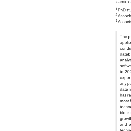
samira 
1
PhD stu
2
Associa
3
Associa
The pu
applie
conduc
datab
analys
softwa
to 20
experi
any pe
data m
has ra
most f
techn
blockc
growth
and e
techno