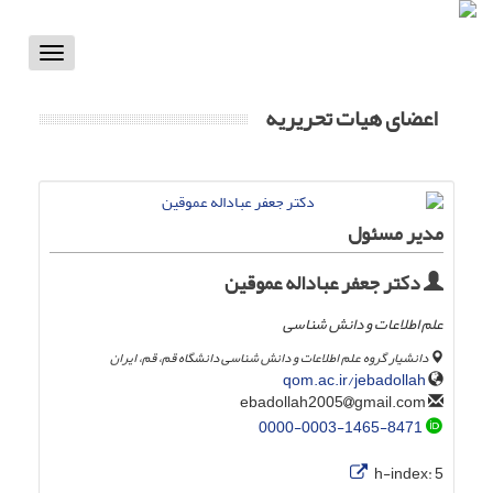
Toggle
vigation
اعضای هیات تحریریه
مدیر مسئول
دکتر جعفر عباداله عموقین
علم اطلاعات و دانش شناسی
دانشیار گروه علم اطلاعات و دانش شناسی دانشگاه قم، قم، ایران
qom.ac.ir/jebadollah
gmail.com
ebadollah2005
0000-0003-1465-8471
h-index:
5