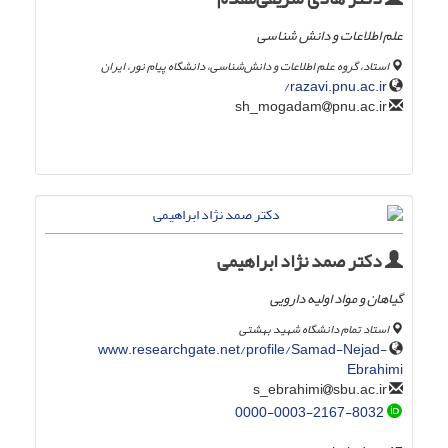
علم اطلاعات و دانش شناسی
استاد، گروه علم اطلاعات و دانش‌شناسی، دانشگاه پیام نور، ایران
razavi.pnu.ac.ir/
pnu.ac.ir
sh_mogadam
دکتر صمد نژاد ابراهیمی
گیاهان و مواد اولیه دارویی
استاد تمام دانشگاه شهید بهشتی
www.researchgate.net/profile/Samad-Nejad-
Ebrahimi
sbu.ac.ir
s_ebrahimi
0000-0003-2167-8032