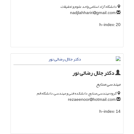
دانشگاه آزاد اسلامی واحد علوم و تحقیقات
gmail.com
nadjlahhariri
h-index:
20
دکتر جلال رضائی نور
مهندسی صنایع
گروه مهندسی صنایع، دانشکده فنی و مهندسی، دانشگاه قم
hotmail.com
rezaeenoor
h-index:
14