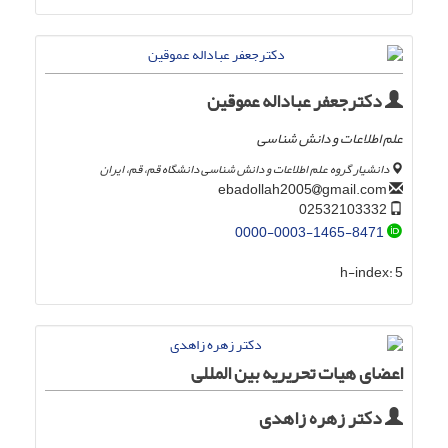
دکترجعفر عباداله عموقین
علم اطلاعات و دانش شناسی
دانشیار گروه علم اطلاعات و دانش شناسی دانشگاه قم، قم، ایران
gmail.com
ebadollah2005
02532103332
0000-0003-1465-8471
h-index:
5
اعضای هیات تحریریه بین المللی
دکتر زهره زاهدی