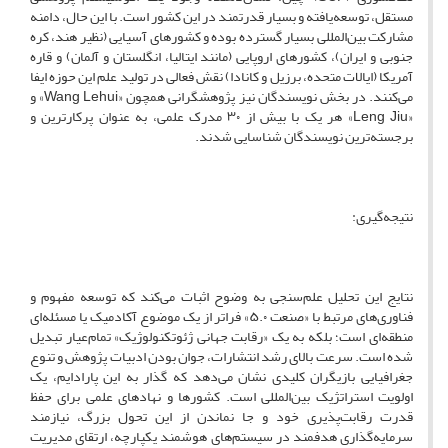
مستقل، توسعه‌یافته و بسیار قدرتمند در این کشور است. با این حال، دامنه
مشارکت بین‌المللی بسیار گسترده بوده و کشورهای آسیایی (نظیر هند، کره
جنوبی و ایران)، کشورهای اروپایی (مانند ایتالیا، انگلستان و آلمان) و قاره
آمریکا (ایالات متحده، برزیل و کانادا) نقش فعالی در تولید علم این حوزه ایفا
می‌کنند. در بخش نویسندگان نیز پژوهشگرانی همچون «Wang Lehui» و
«Leng Jiu» هر یک با بیش از ۳۰ مدرک علمی، به عنوان پرکارترین و
برجسته‌ترین نویسندگان شناسایی شدند.
نتیجه‌گیری:
نتایج این تحلیل علم‌سنجی به وضوح اثبات می‌کند که توسعه مفهوم و
فناوری‌های مرتبط با «صنعت ۵.۰» فراتر از یک موضوع آکادمیک یا مسئله‌ای
منطقه‌ای است؛ بلکه به یک «رقابت جهانی ژئوتکنولوژیک» تمام‌عیار تبدیل
شده است. سرعت بالای رشد انتشارات، جوان بودن ادبیات پژوهش و تنوع
جغرافیایی بازیگران کلیدی نشان می‌دهد که گذار به این پارادایم، یک
اولویت استراتژیک بین‌المللی است. کشورها و نهادهای علمی برای حفظ
قدرت رقابت‌پذیری خود و جا نماندن از این تحول بزرگ، نیازمند
سرمایه‌گذاری هدفمند در سیستم‌های هوشمند یکپارچه، ارتقای مدیریت