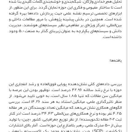
تحلیل هم‌رخدادی واژگان، شبکه‌بندی و خوشه‌بندی کلمات کلیدی بنا شده
است تا ساختار مفهومی و فکری این حوزه نمایان گردد. برای این منظور، از
ابزارهای تخصصی ترسیم نقشه علمی جهت پردازش داده‌ها بهره گرفته
شده است. همچنین در بخش پیشینه پژوهش، با مرور مطالعات داخلی و
بین‌المللی، تمرکز ویژه‌ای بر مفاهیمی نظیر سیستم‌های هوشمند، مدیریت
دانش و سیستم‌های یکپارچه به عنوان زیربنای گذار به صنعت ۵.۰ وجود
داشته است.
یافته‌ها:
بررسی داده‌های کمّی نشان‌دهنده پویایی فوق‌العاده و رشد انفجاری این
حوزه با نرخ رشد سالانه ۴۲.۹۶ درصد است. نوظهور بودن این عرصه با
میانگین سن مقالات که تنها ۱.۸۵ سال است، به خوبی تایید می‌شود. از
منظر تاثیرگذاری علمی، میانگین استناد به هر سند ۱۴.۲۶ است. بررسی
الگوهای همکاری نشان می‌دهد که میانگین تعداد نویسندگان در هر مقاله
۴.۲۵ نفر بوده و نرخ همکاری‌های بین‌المللی ۳۴.۴۳ درصد است (در کنار
ثبت ۲۰۲ مقاله تک‌نویسنده). از نظر توزیع جغرافیایی، کشور «چین» با تولید
بیش از ۵۰۰ مدرک علمی، رهبر بلامنازع این حوزه است. آمار بالای انتشارات
تک‌کشوری (SCP) چین، نشان‌دهنده وجود یک اکوسیستم پژوهشی