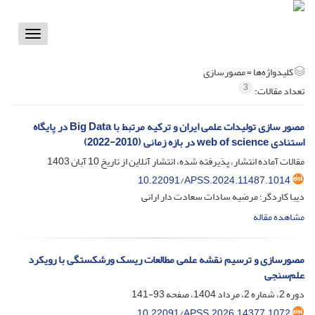
Toggle
vigation
کلیدواژه‌ها =
مصورسازی
3
تعداد مقالات:
مصور سازی تولیدات علمی ایران و ترکیه مرتبط با Big Data در پایگاه
استنادی web of science در بازه زمانی (2010-2022)
مقالات آماده انتشار، پذیرفته شده، انتشار آنلاین از تاریخ
10 آبان 1403
10.22091/APSS.2024.11487.1014
دیبا کاردگر؛ مرضیه سادات سعادت دار ارانی
مشاهده مقاله
مصورسازی و ترسیم نقشه علمی مطالعات ریسک ورشکستگی با رویکرد
علم‌سنجی
دوره 2، شماره 2، مرداد 1404، صفحه
93-141
10.22091/APSS.2026.14377.1072