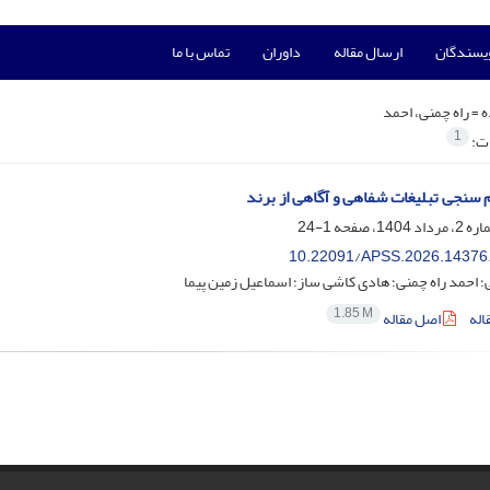
ویسندگان
ارسال مقاله
داوران
تماس با ما
ه =
راه چمنی، احمد
1
ات:
 سنجی تبلیغات شفاهی و آگاهی از برند
1-24
10.22091/APSS.2026.14376
؛ احمد راه چمنی؛ هادی کاشی ساز؛ اسماعیل زمین پیما
1.85 M
اله
اصل مقاله