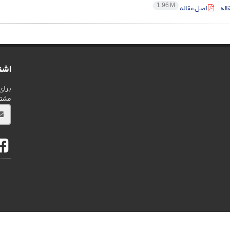
1.96 M
اله
اصل مقاله
اشت
برای
مشت