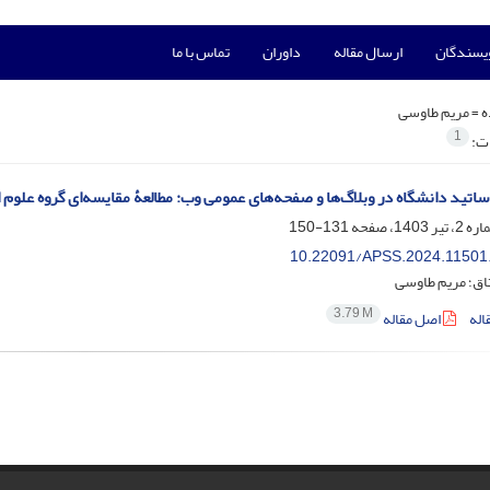
ویسندگان
ارسال مقاله
داوران
تماس با ما
ه =
مریم طاوسی
1
ات:
اتید دانشگاه در وبلاگ‌ها و صفحه‌‌های عمومی وب: مطالعۀ مقایسه‌‌ای گروه علوم
131-150
10.22091/APSS.2024.11501
ق؛ مریم طاوسی
3.79 M
اله
اصل مقاله